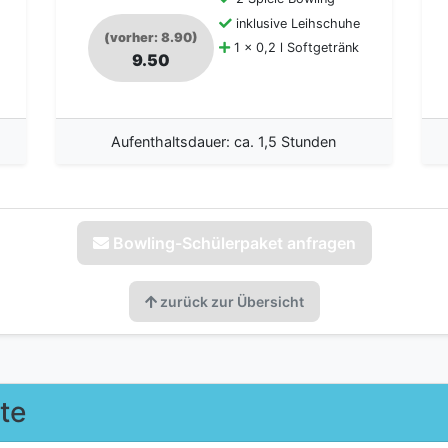
inklusive Leihschuhe
(vorher: 8.90)
1 x 0,2 l Softgetränk
9.50
Aufenthaltsdauer: ca. 1,5 Stunden
Bowling-Schülerpaket anfragen
zurück zur Übersicht
te