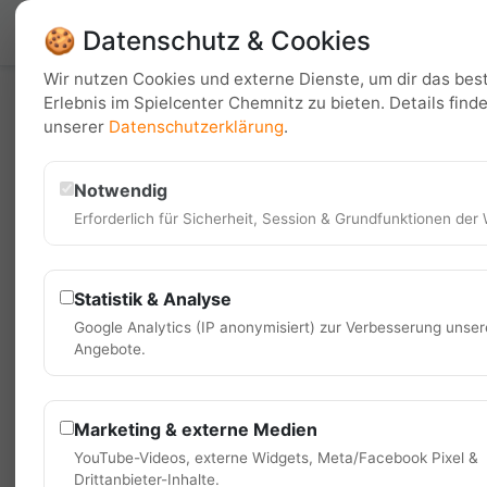
🍪 Datenschutz & Cookies
Wir nutzen Cookies und externe Dienste, um dir das bes
Attraktionen
Erlebnis im Spielcenter Chemnitz zu bieten. Details finde
unserer
Datenschutzerklärung
.
Notwendig
Erforderlich für Sicherheit, Session & Grundfunktionen der 
Schüler
Statistik & Analyse
Für Schulklassen, Kindergärt
Google Analytics (IP anonymisiert) zur Verbesserung unser
Angebote.
Buchbar Montag bis Freitag zwisc
Marketing & externe Medien
Unsere Schülerpakete sind ab einer 
YouTube-Videos, externe Widgets, Meta/Facebook Pixel &
bieten wir nach Absprache auch geso
Drittanbieter-Inhalte.