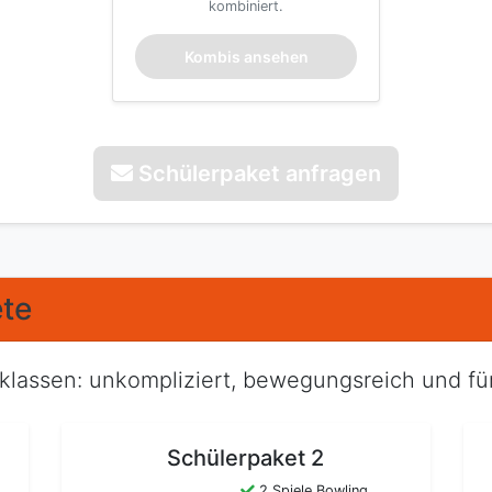
kombiniert.
Kombis ansehen
Schülerpaket anfragen
te
lklassen: unkompliziert, bewegungsreich und für
Schülerpaket 2
2 Spiele Bowling