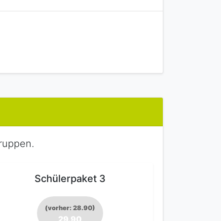
ruppen.
Schülerpaket 3
(vorher: 28.90)
29.90