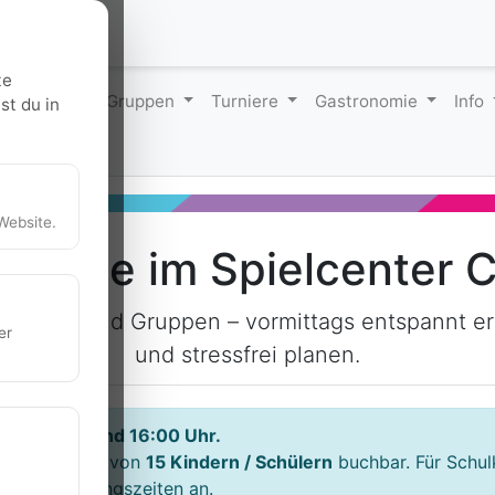
te
Angebote
Gruppen
Turniere
Gastronomie
Info
st du in
Website.
pakete im Spielcenter 
en, Horte und Gruppen – vormittags entspannt 
er
und stressfrei planen.
hen 08:00 und 16:00 Uhr.
Gruppengröße von
15 Kindern / Schülern
buchbar. Für Schul
nderte Öffnungszeiten an.