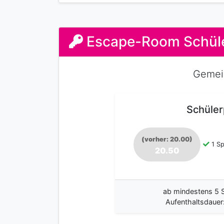
Escape-Room Schül
Gemei
Schüler
(vorher: 20.00)
1 Sp
20.50
ab mindestens 5 S
Aufenthaltsdauer: