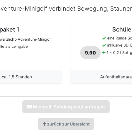
dventure-Minigolf verbindet Bewegung, Staune
paket 1
Schüle
eine Runde Sc
warzlicht-Adventure-Minigolf
inklusive 3D-B
lle als Leihgabe
9.90
1 x 0,2 l Soft
 ca. 1,5 Stunden
Aufenthaltsdaue
Minigolf-Schülerpaket anfragen
zurück zur Übersicht