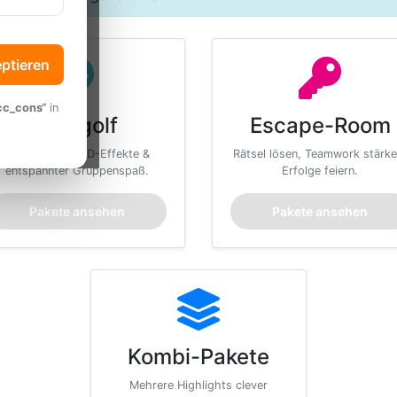
eptieren
cc_cons“
in
Minigolf
Escape-Room
Schwarzlicht, 3D-Effekte &
Rätsel lösen, Teamwork stärke
entspannter Gruppenspaß.
Erfolge feiern.
Pakete ansehen
Pakete ansehen
Kombi-Pakete
Mehrere Highlights clever