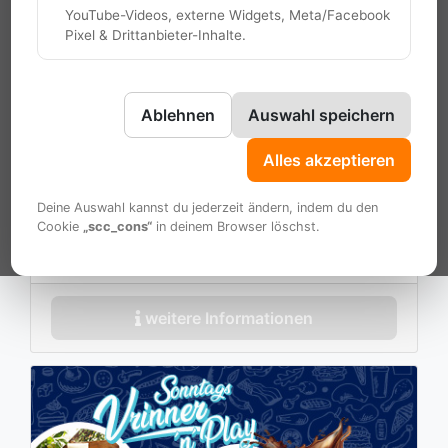
bereits ab
(vorher: 18.50)
YouTube-Videos, externe Widgets, Meta/Facebook
19.50
Pixel & Drittanbieter-Inhalte.
zwischen 10:00 und 14:00 Uhr
Inklusive:
reichhaltiges Frühstücks~Buffet
Ablehnen
Auswahl speichern
warmes Mittags~Buffet
Alles akzeptieren
1 Saft für Kids (0,2 l)
1 Tee oder Kaffee für die Großen
Deine Auswahl kannst du jederzeit ändern, indem du den
nach Wunsch mit einer Aktivität in
Cookie
„scc_cons“
in deinem Browser löschst.
unserem Haus
weitere Informationen