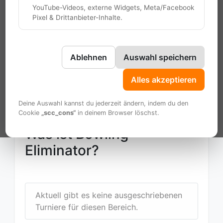
YouTube-Videos, externe Widgets, Meta/Facebook
Über das Turnier
Rückblicke
Pixel & Drittanbieter-Inhalte.
Ausschreibung 2026
Aktueller Verlauf 2026
Startaufstellung 2026
Zur Anmeldung 2026
Ablehnen
Auswahl speichern
Alles akzeptieren
Bowling-Chemnitz Blind
Deine Auswahl kannst du jederzeit ändern, indem du den
NoTap
Cookie
„scc_cons“
in deinem Browser löschst.
Was ist Bowling-
Eliminator?
Aktuell gibt es keine ausgeschriebenen
Turniere für diesen Bereich.