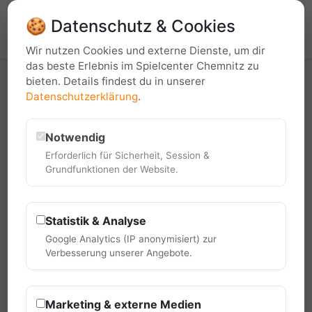
Du bist nicht angemeldet.
🍪 Datenschutz & Cookies
Login
Wir nutzen Cookies und externe Dienste, um dir
das beste Erlebnis im Spielcenter Chemnitz zu
bieten. Details findest du in unserer
Datenschutzerklärung
.
Notwendig
Turnierübersicht
Erforderlich für Sicherheit, Session &
Grundfunktionen der Website.
Bowling
Einzelturnier
2026
Blind NoTap
Statistik & Analyse
Google Analytics (IP anonymisiert) zur
Verbesserung unserer Angebote.
Bowling-Chemnitz Blind NoTap
Marketing & externe Medien