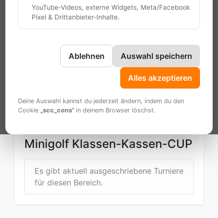
YouTube-Videos, externe Widgets, Meta/Facebook
Pixel & Drittanbieter-Inhalte.
Über das Turnier
Rückblicke
Ausschreibung 2026 / 27
Ablehnen
Auswahl speichern
Aktueller Verlauf 2026 / 27
Alles akzeptieren
Startaufstellung 2026 / 27
Zur Anmeldung 2026 / 27
Deine Auswahl kannst du jederzeit ändern, indem du den
Cookie
„scc_cons“
in deinem Browser löschst.
Minigolf Klassen-Kassen-CUP
Es gibt aktuell ausgeschriebene Turniere
für diesen Bereich.