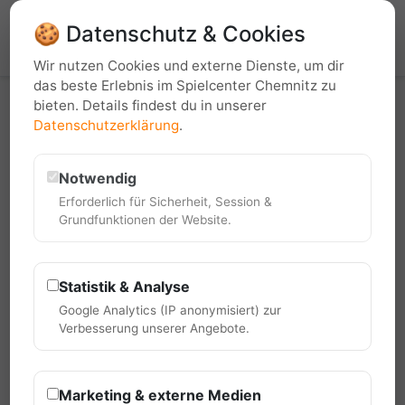
Du bist nicht angemeldet.
🍪 Datenschutz & Cookies
Login
Wir nutzen Cookies und externe Dienste, um dir
das beste Erlebnis im Spielcenter Chemnitz zu
bieten. Details findest du in unserer
Datenschutzerklärung
.
Notwendig
Turnierübersicht
Erforderlich für Sicherheit, Session &
Grundfunktionen der Website.
Minigolf
Mannschaftsturnier
2026 / 27
Klassen-Kassen-CUP
Statistik & Analyse
Google Analytics (IP anonymisiert) zur
Verbesserung unserer Angebote.
Minigolf Klassen-Kassen-CUP
01.09.2026, 00:00 Uhr
Marketing & externe Medien